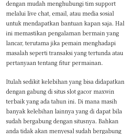
dengan mudah menghubungi tim support
melalui live chat, email, atau media sosial
untuk mendapatkan bantuan kapan saja.
Hal
ini memastikan pengalaman bermain yang
lancar, terutama jika pemain menghadapi
masalah seperti transaksi yang tertunda atau
pertanyaan tentang fitur permainan.
Itulah sedikit kelebihan yang bisa didapatkan
dengan gabung di situs slot gacor maxwin
terbaik yang ada tahun ini. Di mana masih
banyak kelebihan lainnya yang di dapat bila
sudah bergabung dengan situsnya. Bahkan
anda tidak akan menyesal sudah bergabung