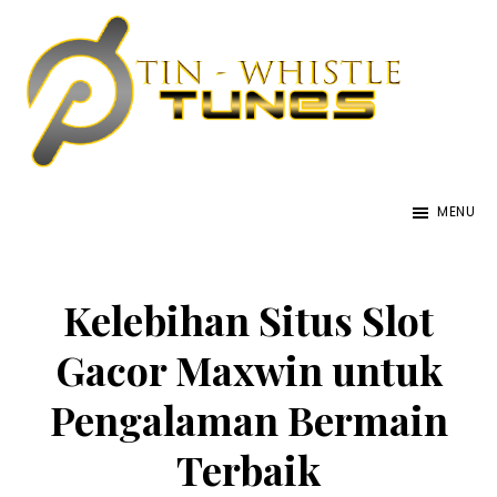
Skip
Skip
to
to
main
primary
content
sidebar
Tin
Hadiah
Whistle
MENU
Melimpah
Tunes
Situs
Slot
Kelebihan Situs Slot
Online
Gacor Maxwin untuk
Seru
Pengalaman Bermain
Terbaik