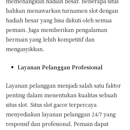
memenangkan hadiah besar.
Beberapa situs
bahkan menawarkan turnamen slot dengan
hadiah besar yang bisa diikuti oleh semua
pemain. Juga memberikan pengalaman
bermain yang lebih kompetitif dan
mengasyikkan.
Layanan Pelanggan Profesional
Layanan pelanggan menjadi salah satu faktor
penting dalam menentukan kualitas sebuah
situs slot. Situs slot gacor terpercaya
menyediakan layanan pelanggan 24/7 yang
responsif dan profesional. Pemain dapat