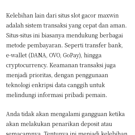
Kelebihan lain dari situs slot gacor maxwin
adalah sistem transaksi yang cepat dan aman.
Situs-situs ini biasanya mendukung berbagai
metode pembayaran. Seperti transfer bank,
e-wallet (DANA, OVO, GoPay), hingga
cryptocurrency. Keamanan transaksi juga
menjadi prioritas, dengan penggunaan
teknologi enkripsi data canggih untuk
melindungi informasi pribadi pemain.
Anda tidak akan mengalami gangguan ketika
akan melakukan penarikan deposit atau
semacamnya. Tentunya ini menjadi kelebihan