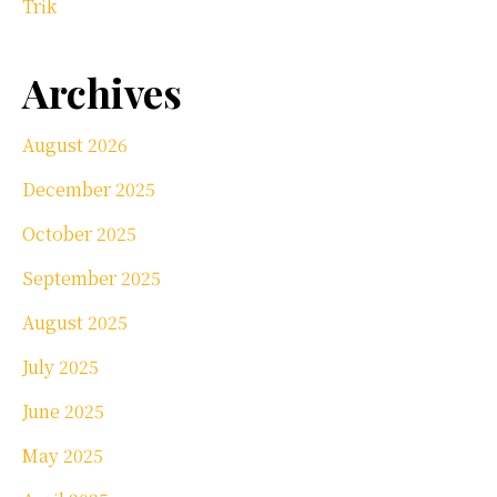
Trik
Archives
August 2026
December 2025
October 2025
September 2025
August 2025
July 2025
June 2025
May 2025