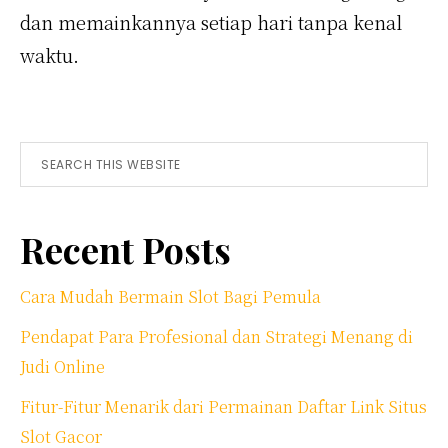
dan memainkannya setiap hari tanpa kenal
waktu.
Primary
Search
this
Sidebar
website
Recent Posts
Cara Mudah Bermain Slot Bagi Pemula
Pendapat Para Profesional dan Strategi Menang di
Judi Online
Fitur-Fitur Menarik dari Permainan Daftar Link Situs
Slot Gacor