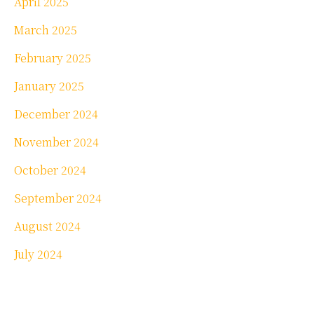
April 2025
March 2025
February 2025
January 2025
December 2024
November 2024
October 2024
September 2024
August 2024
July 2024