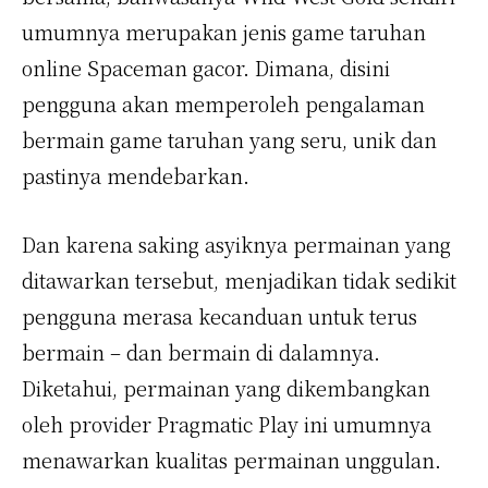
umumnya merupakan jenis game taruhan
online Spaceman gacor. Dimana, disini
pengguna akan memperoleh pengalaman
bermain game taruhan yang seru, unik dan
pastinya mendebarkan.
Dan karena saking asyiknya permainan yang
ditawarkan tersebut, menjadikan tidak sedikit
pengguna merasa kecanduan untuk terus
bermain – dan bermain di dalamnya.
Diketahui, permainan yang dikembangkan
oleh provider Pragmatic Play ini umumnya
menawarkan kualitas permainan unggulan.