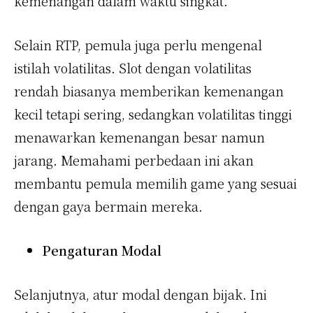
kemenangan dalam waktu singkat.
Selain RTP, pemula juga perlu mengenal
istilah volatilitas. Slot dengan volatilitas
rendah biasanya memberikan kemenangan
kecil tetapi sering, sedangkan volatilitas tinggi
menawarkan kemenangan besar namun
jarang. Memahami perbedaan ini akan
membantu pemula memilih game yang sesuai
dengan gaya bermain mereka.
Pengaturan Modal
Selanjutnya, atur modal dengan bijak. Ini