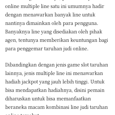
online multiple line satu ini umumnya hadir
dengan menawarkan banyak line untuk
nantinya dimainkan oleh para pengguna.
Banyaknya line yang disediakan oleh pihak
agen, tentunya memberikan keuntungan bagi
para penggemar taruhan judi online.
Dibandingkan dengan jenis game slot taruhan
lainnya, jenis multiple line ini menawarkan
hadiah jackpot yang jauh lebih tinggi. Untuk
bisa mendapatkan hadiahnya, disini pemain
diharuskan untuk bisa memanfaatkan
beraneka macam kombinasi line judi taruhan