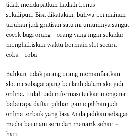
tidak mendapatkan hadiah bonus
sekalipun.
Bisa dikatakan, bahwa permainan
taruhan judi gratisan satu ini umumnya sangat
cocok bagi orang – orang yang ingin sekadar
menghabiskan waktu bermain slot secara
coba – coba.
Bahkan, tidak jarang orang memanfaatkan
slot ini sebagai ajang berlatih dalam slot judi
online.
Itulah tadi informasi terkait mengenai
beberapa daftar pilihan game pilihan judi
online terbaik yang bisa Anda jadikan sebagai
media bermain seru dan menarik sehari –
hari.