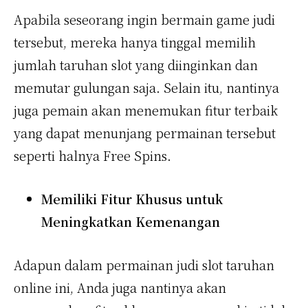
Apabila seseorang ingin bermain game judi
tersebut, mereka hanya tinggal memilih
jumlah taruhan slot yang diinginkan dan
memutar gulungan saja. Selain itu, nantinya
juga pemain akan menemukan fitur terbaik
yang dapat menunjang permainan tersebut
seperti halnya Free Spins.
Memiliki Fitur Khusus untuk
Meningkatkan Kemenangan
Adapun dalam permainan judi slot taruhan
online ini, Anda juga nantinya akan