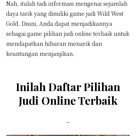
Nah, itulah tadi informasi mengenai sejumlah
daya tarik yang dimiliki game judi Wild West
Gold. Disini, Anda dapat menjadikannya
sebagai game pilihan judi online terbaik untuk
mendapatkan hiburan menarik dan
keuntungan menjanjikan.
Inilah Daftar Pilihan
Judi Online Terbaik