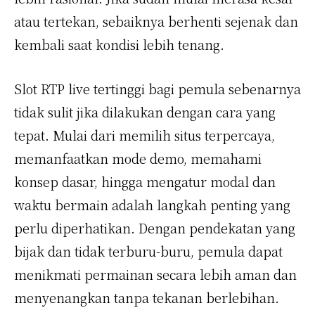
atau tertekan, sebaiknya berhenti sejenak dan
kembali saat kondisi lebih tenang.
Slot RTP live tertinggi bagi pemula sebenarnya
tidak sulit jika dilakukan dengan cara yang
tepat. Mulai dari memilih situs terpercaya,
memanfaatkan mode demo, memahami
konsep dasar, hingga mengatur modal dan
waktu bermain adalah langkah penting yang
perlu diperhatikan. Dengan pendekatan yang
bijak dan tidak terburu-buru, pemula dapat
menikmati permainan secara lebih aman dan
menyenangkan tanpa tekanan berlebihan.