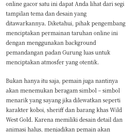
online gacor satu ini dapat Anda lihat dari segi
tampilan tema dan desain yang
ditawarkannya. Diketahui, pihak pengembang
menciptakan permainan taruhan online ini
dengan menggunakan background
pemandangan padan Gurung luas untuk
menciptakan atmosfer yang otentik.
Bukan hanya itu saja, pemain juga nantinya
akan menemukan beragam simbol – simbol
menarik yang sayang jika dilewatkan seperti
karakter koboi, sheriff dan barang khas Wild
West Gold. Karena memiliki desain detail dan
animasi halus, menjadikan pemain akan