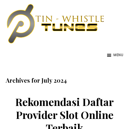
Skip
Skip
to
to
main
primary
content
sidebar
Tin
Hadiah
Whistle
MENU
Melimpah
Tunes
Situs
Slot
Archives for July 2024
Online
Seru
Rekomendasi Daftar
Provider Slot Online
Terbaik