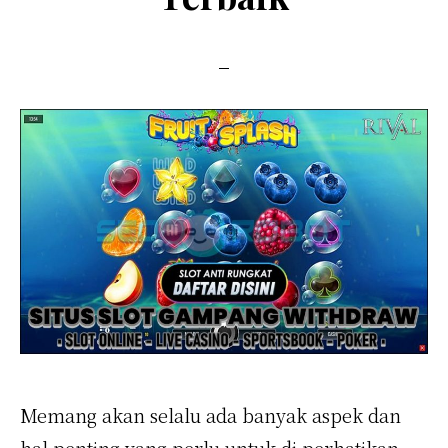
Memang akan selalu ada banyak aspek dan