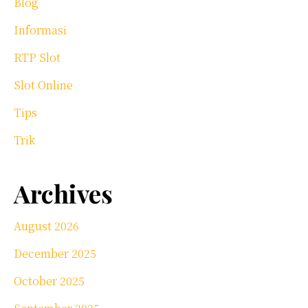
Blog
Informasi
RTP Slot
Slot Online
Tips
Trik
Archives
August 2026
December 2025
October 2025