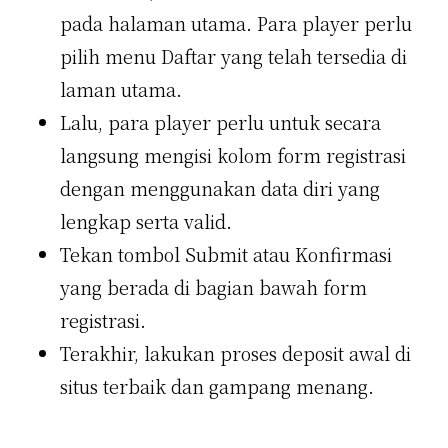
pada halaman utama. Para player perlu
pilih menu Daftar yang telah tersedia di
laman utama.
Lalu, para player perlu untuk secara
langsung mengisi kolom form registrasi
dengan menggunakan data diri yang
lengkap serta valid.
Tekan tombol Submit atau Konfirmasi
yang berada di bagian bawah form
registrasi.
Terakhir, lakukan proses deposit awal di
situs terbaik dan gampang menang.