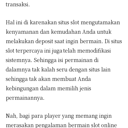
transaksi.
Hal ini di karenakan situs slot mengutamakan
kenyamanan dan kemudahan Anda untuk
melakukan deposit saat ingin bermain. Di situs
slot terpercaya ini juga telah memodifikasi
sistemnya. Sehingga isi permainan di
dalamnya tak kalah seru dengan situs lain
sehingga tak akan membuat Anda
kebingungan dalam memilih jenis
permainannya.
Nah, bagi para player yang memang ingin
merasakan pengalaman bermain slot online