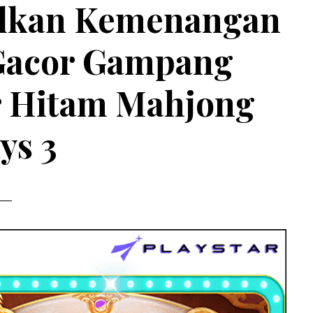
lkan Kemenangan
 Gacor Gampang
r Hitam Mahjong
ys 3