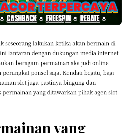
k seseorang lakukan ketika akan bermain di
al ini lantaran dengan dukungan media internet
ukan beragam permainan slot judi online
erangkat ponsel saja. Kendati begitu, bagi
ainan slot juga pastinya bingung dan
is permainan yang ditawarkan pihak agen slot
ermainan yang