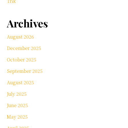
Trik
Archives
August 2026
December 2025
October 2025
September 2025
August 2025
July 2025
June 2025
May 2025