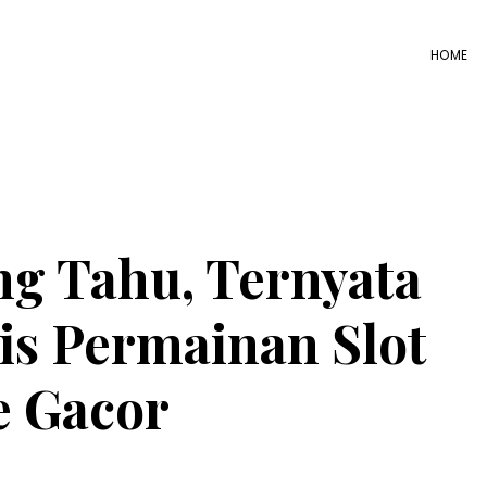
HOME
g Tahu, Ternyata
nis Permainan Slot
e Gacor