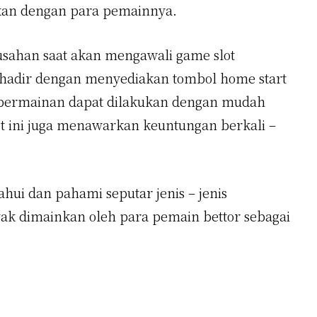
kan dengan para pemainnya.
usahan saat akan mengawali game slot
ni hadir dengan menyediakan tombol home start
, permainan dapat dilakukan dengan mudah
lot ini juga menawarkan keuntungan berkali –
ahui dan pahami seputar jenis – jenis
ak dimainkan oleh para pemain bettor sebagai