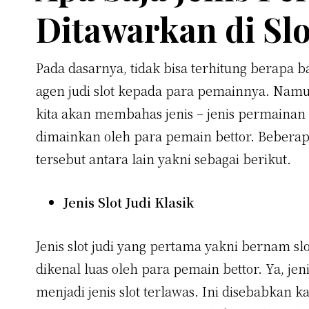
Ditawarkan di Sl
Pada dasarnya, tidak bisa terhitung berapa 
agen judi slot kepada para pemainnya. Namun
kita akan membahas jenis – jenis permainan s
dimainkan oleh para pemain bettor. Beberapa 
tersebut antara lain yakni sebagai berikut.
Jenis Slot Judi Klasik
Jenis slot judi yang pertama yakni bernam slo
dikenal luas oleh para pemain bettor. Ya, jeni
menjadi jenis slot terlawas. Ini disebabkan kar