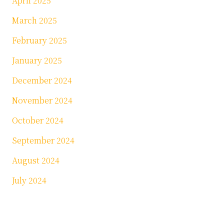
April 2025
March 2025
February 2025
January 2025
December 2024
November 2024
October 2024
September 2024
August 2024
July 2024