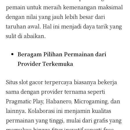
pemain untuk meraih kemenangan maksimal
dengan nilai yang jauh lebih besar dari
taruhan awal. Hal ini menjadi daya tarik yang
sulit di abaikan.
Beragam Pilihan Permainan dari
Provider Terkemuka
Situs slot gacor terpercaya biasanya bekerja
sama dengan provider ternama seperti
Pragmatic Play, Habanero, Microgaming, dan
lainnya. Kolaborasi ini menjamin kualitas
permainan yang tinggi, mulai dari grafis yang
memukau hingga fitur inovatif seperti free