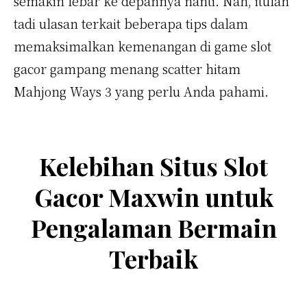
semakin lebar ke depannya nanti. Nah, itulah
tadi ulasan terkait beberapa tips dalam
memaksimalkan kemenangan di game slot
gacor gampang menang scatter hitam
Mahjong Ways 3 yang perlu Anda pahami.
Kelebihan Situs Slot
Gacor Maxwin untuk
Pengalaman Bermain
Terbaik