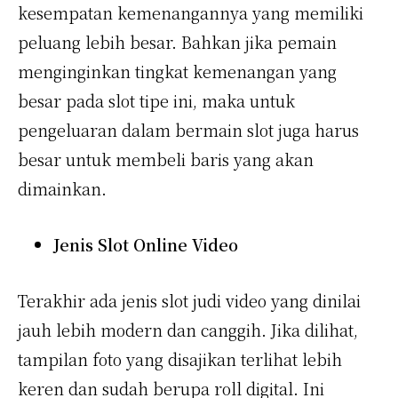
kesempatan kemenangannya yang memiliki
peluang lebih besar. Bahkan jika pemain
menginginkan tingkat kemenangan yang
besar pada slot tipe ini, maka untuk
pengeluaran dalam bermain slot juga harus
besar untuk membeli baris yang akan
dimainkan.
Jenis Slot Online Video
Terakhir ada jenis slot judi video yang dinilai
jauh lebih modern dan canggih. Jika dilihat,
tampilan foto yang disajikan terlihat lebih
keren dan sudah berupa roll digital. Ini