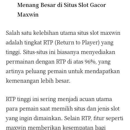
Menang Besar di Situs Slot Gacor
Maxwin
Salah satu kelebihan utama situs slot maxwin
adalah tingkat RTP (Return to Player) yang
tinggi. Situs-situs ini biasanya menyediakan
permainan dengan RTP di atas 96%, yang
artinya peluang pemain untuk mendapatkan
kemenangan lebih besar.
RTP tinggi ini sering menjadi acuan utama
para pemain saat memilih situs dan jenis slot
yang ingin dimainkan.
Selain RTP, fitur seperti
maxwin memberikan kesempatan bagi