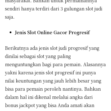
masyarakat. Bahkan untuk permainannya
sendiri hanya terdiri dari 3 gulungan slot judi
saja.
Jenis Slot Online Gacor Progresif
Berikutnya ada jenis slot judi progresif yang
dinilai sebagai slot yang paling
menguntungkan bagi para pemain. Alasannya
yakni karena jenis slot progresif ini punya
nilai keuntungan yang jauh lebih besar yang
bisa para pemain peroleh nantinya. Bahkan
dalam hal ini dikenal melalui angka dari
bonus jackpot yang bisa Anda amati akan