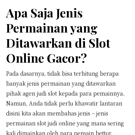
Apa Saja Jenis
Permainan yang
Ditawarkan di Slot
Online Gacor?
Pada dasarnya, tidak bisa terhitung berapa
banyak jenis permainan yang ditawarkan
pihak agen judi slot kepada para pemainnya.
Namun, Anda tidak perlu khawatir lantaran
disini kita akan membahas jenis – jenis
permainan slot judi online yang mana sering
kali dimainkan oleh para pemain bettor.