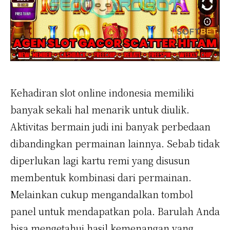
Kehadiran slot online indonesia memiliki
banyak sekali hal menarik untuk diulik.
Aktivitas bermain judi ini banyak perbedaan
dibandingkan permainan lainnya. Sebab tidak
diperlukan lagi kartu remi yang disusun
membentuk kombinasi dari permainan.
Melainkan cukup mengandalkan tombol
panel untuk mendapatkan pola.
Barulah Anda
bisa mengetahui hasil kemenangan yang