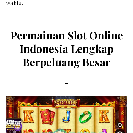
waktu.
Permainan Slot Online
Indonesia Lengkap
Berpeluang Besar