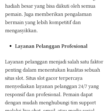
hadiah besar yang bisa diikuti oleh semua
pemain. Juga memberikan pengalaman
bermain yang lebih kompetitif dan
mengasyikkan.
Layanan Pelanggan Profesional
Layanan pelanggan menjadi salah satu faktor
penting dalam menentukan kualitas sebuah
situs slot. Situs slot gacor terpercaya
menyediakan layanan pelanggan 24/7 yang
responsif dan profesional. Pemain dapat
dengan mudah menghubungi tim support
melalui live chat, email, atau media sosial