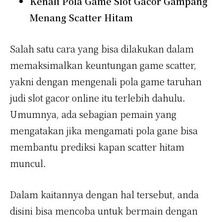
Kenali Pola Game Slot Gacor Gampang
Menang Scatter Hitam
Salah satu cara yang bisa dilakukan dalam
memaksimalkan keuntungan game scatter,
yakni dengan mengenali pola game taruhan
judi slot gacor online itu terlebih dahulu.
Umumnya, ada sebagian pemain yang
mengatakan jika mengamati pola gane bisa
membantu prediksi kapan scatter hitam
muncul.
Dalam kaitannya dengan hal tersebut, anda
disini bisa mencoba untuk bermain dengan