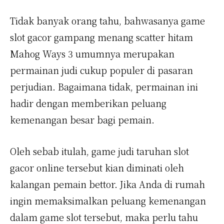
Tidak banyak orang tahu, bahwasanya game
slot gacor gampang menang scatter hitam
Mahog Ways 3 umumnya merupakan
permainan judi cukup populer di pasaran
perjudian. Bagaimana tidak, permainan ini
hadir dengan memberikan peluang
kemenangan besar bagi pemain.
Oleh sebab itulah, game judi taruhan slot
gacor online tersebut kian diminati oleh
kalangan pemain bettor. Jika Anda di rumah
ingin memaksimalkan peluang kemenangan
dalam game slot tersebut, maka perlu tahu