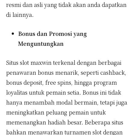
resmi dan asli yang tidak akan anda dapatkan
di lainnya.
Bonus dan Promosi yang
Menguntungkan
Situs slot maxwin terkenal dengan berbagai
penawaran bonus menarik, seperti cashback,
bonus deposit, free spins, hingga program
loyalitas untuk pemain setia. Bonus ini tidak
hanya menambah modal bermain, tetapi juga
meningkatkan peluang pemain untuk
memenangkan hadiah besar.
Beberapa situs
bahkan menawarkan turnamen slot dengan