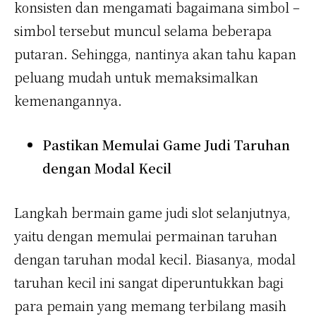
konsisten dan mengamati bagaimana simbol –
simbol tersebut muncul selama beberapa
putaran. Sehingga, nantinya akan tahu kapan
peluang mudah untuk memaksimalkan
kemenangannya.
Pastikan Memulai Game Judi Taruhan
dengan Modal Kecil
Langkah bermain game judi slot selanjutnya,
yaitu dengan memulai permainan taruhan
dengan taruhan modal kecil. Biasanya, modal
taruhan kecil ini sangat diperuntukkan bagi
para pemain yang memang terbilang masih