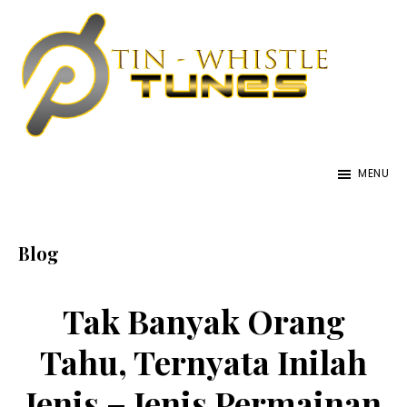
Skip
Skip
to
to
main
primary
content
sidebar
Tin
Hadiah
Whistle
MENU
Melimpah
Tunes
Situs
Slot
Blog
Online
Seru
Tak Banyak Orang
Tahu, Ternyata Inilah
Jenis – Jenis Permainan